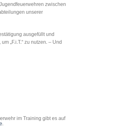
 der Jugendfeuerwehren zwischen
abteilungen unserer
estätigung ausgefüllt und
 um „F.i.T.“ zu nutzen. – Und
rwehr im Training gibt es auf
e
.