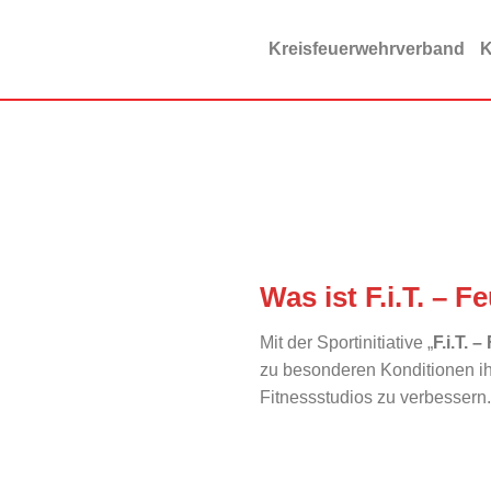
Zum
Inhalt
Kreisfeuerwehrverband
K
springen
Was ist F.i.T. – 
Mit der Sportinitiative „
F.i.T. 
zu besonderen Konditionen ihr
Fitnessstudios zu verbesser