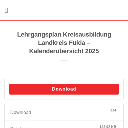
Zum
Inhalt
springen
Lehrgangsplan Kreisausbildung
Landkreis Fulda –
Kalenderübersicht 2025
Download
224
Download
123.02 KB