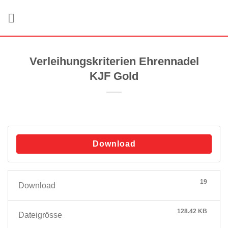
Zum
Inhalt
springen
Verleihungskriterien Ehrennadel
KJF Gold
Download
19
Download
128.42 KB
Dateigrösse