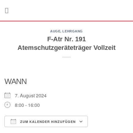
Zum
Inhalt
springen
AUGE
,
LEHRGANG
F-Atr Nr. 191
Atemschutzgeräteträger Vollzeit
WANN
7. August 2024
8:00 - 16:00
ZUM KALENDER HINZUFÜGEN
ICS herunterladen
Google Kalender
iCalendar
Office 365
Outlook Live