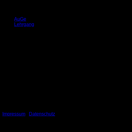
Veranstaltungstyp
AuGe
Lehrgang
Goerdelerstraße 70 | 36100 Petersberg
+49 (661) 60 11 86
dienstags von 09.00 bis 16.00 Uhr
mittwochs von 10.30 bis 19.00 Uhr
Impressum
|
Datenschutz
© 2026 Kreisfeuerwehrverband Fulda