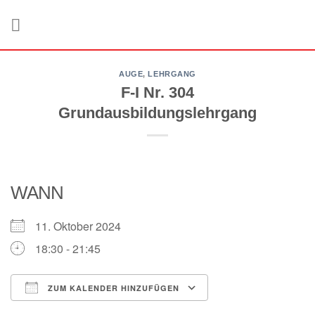
Zum
Inhalt
springen
AUGE
,
LEHRGANG
F-I Nr. 304
Grundausbildungslehrgang
WANN
11. Oktober 2024
18:30 - 21:45
ZUM KALENDER HINZUFÜGEN
ICS herunterladen
Google Kalender
iCalendar
Office 365
Outlook Live