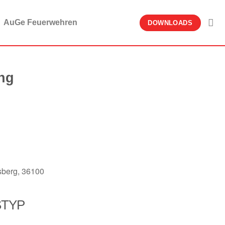
AuGe Feuerwehren
DOWNLOADS
ng
sberg, 36100
STYP