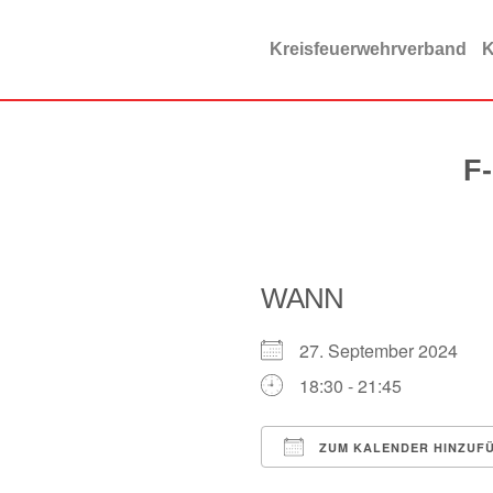
Zum
Inhalt
Kreisfeuerwehrverband
K
springen
F
WANN
27. September 2024
18:30 - 21:45
ZUM KALENDER HINZUF
ICS herunterladen
Google Kalender
iCalendar
Offi