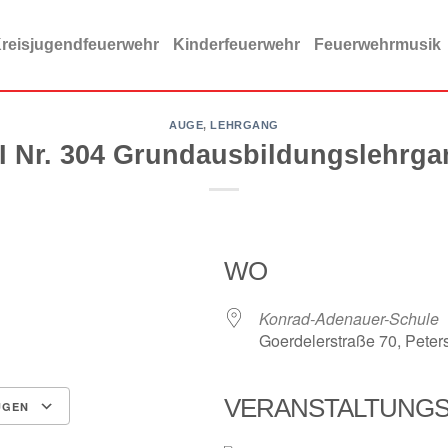
reisjugendfeuerwehr
Kinderfeuerwehr
Feuerwehrmusik
AUGE
,
LEHRGANG
-I Nr. 304 Grundausbildungslehrga
WO
Konrad-Adenauer-Schule
Goerdelerstraße 70, Peter
VERANSTALTUNG
ÜGEN
ce 365
Outlook Live