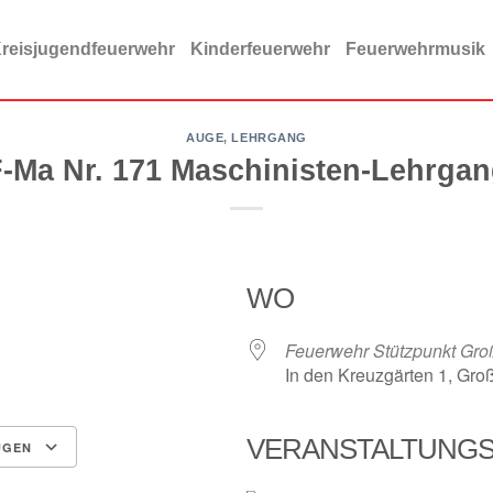
reisjugendfeuerwehr
Kinderfeuerwehr
Feuerwehrmusik
AUGE
,
LEHRGANG
-Ma Nr. 171 Maschinisten-Lehrga
WO
Feuerwehr Stützpunkt Gro
In den Kreuzgärten 1, Gro
VERANSTALTUNG
ÜGEN
ce 365
Outlook Live