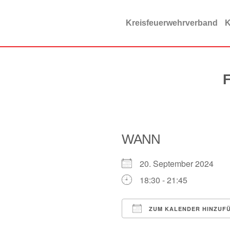
Zum
Inhalt
Kreisfeuerwehrverband
K
springen
F
WANN
20. September 2024
18:30 - 21:45
ZUM KALENDER HINZUF
ICS herunterladen
Google Kalender
iCalendar
Offi