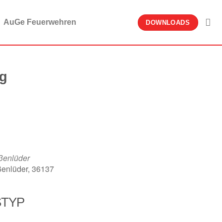
AuGe Feuerwehren
DOWNLOADS
ng
ßenlüder
ßenlüder, 36137
STYP