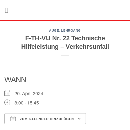
Zum
Inhalt
springen
AUGE
,
LEHRGANG
F-TH-VU Nr. 22 Technische
Hilfeleistung – Verkehrsunfall
WANN
20. April 2024
8:00 - 15:45
ZUM KALENDER HINZUFÜGEN
ICS herunterladen
Google Kalender
iCalendar
Office 365
Outlook Live