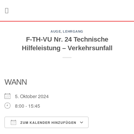
Zum
Inhalt
springen
AUGE
,
LEHRGANG
F-TH-VU Nr. 24 Technische
Hilfeleistung – Verkehrsunfall
WANN
5. Oktober 2024
8:00 - 15:45
ZUM KALENDER HINZUFÜGEN
ICS herunterladen
Google Kalender
iCalendar
Office 365
Outlook Live