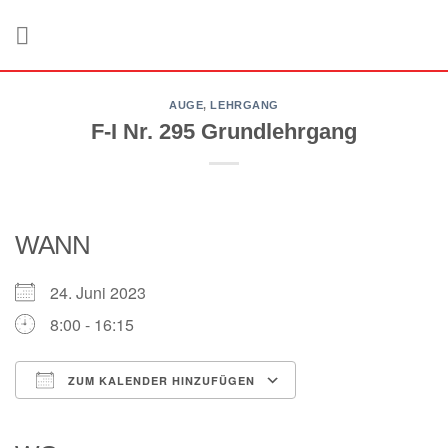
Zum
Inhalt
springen
AUGE
,
LEHRGANG
F-I Nr. 295 Grundlehrgang
WANN
24. Juni 2023
8:00 - 16:15
ZUM KALENDER HINZUFÜGEN
ICS herunterladen
Google Kalender
iCalendar
Office 365
Outlook Live