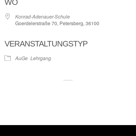
WO
Konrad-Adenauer-Schule
Goerdelerstraße 70, Petersberg, 36100
VERANSTALTUNGSTYP
AuGe
Lehrgang