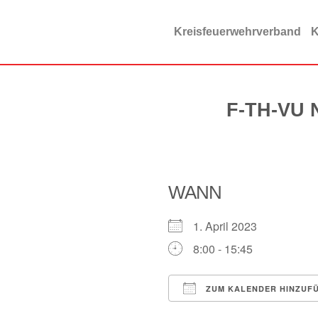
Zum
Inhalt
Kreisfeuerwehrverband
K
springen
F-TH-VU N
WANN
1. April 2023
8:00 - 15:45
ZUM KALENDER HINZUF
ICS herunterladen
Google Kalender
iCalendar
Offi