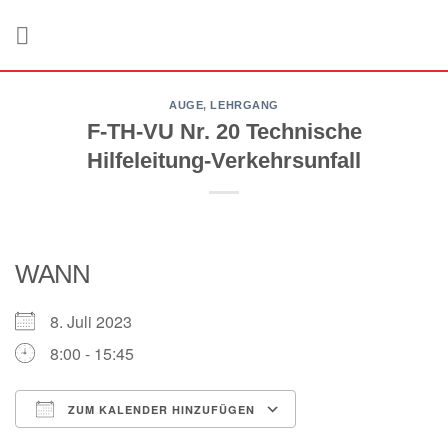
Zum
Inhalt
springen
AUGE
,
LEHRGANG
F-TH-VU Nr. 20 Technische
Hilfeleitung-Verkehrsunfall
WANN
8. Juli 2023
8:00 - 15:45
ZUM KALENDER HINZUFÜGEN
ICS herunterladen
Google Kalender
iCalendar
Office 365
Outlook Live