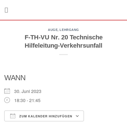
Zum
Inhalt
springen
AUGE
,
LEHRGANG
F-TH-VU Nr. 20 Technische
Hilfeleitung-Verkehrsunfall
WANN
30. Juni 2023
18:30 - 21:45
ZUM KALENDER HINZUFÜGEN
ICS herunterladen
Google Kalender
iCalendar
Office 365
Outlook Live