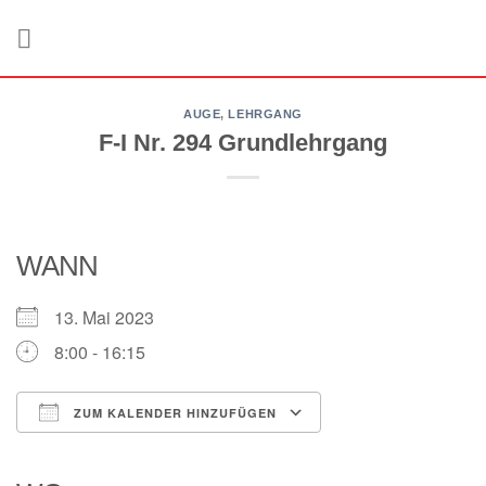
Zum
Inhalt
springen
AUGE
,
LEHRGANG
F-I Nr. 294 Grundlehrgang
WANN
13. Mai 2023
8:00 - 16:15
ZUM KALENDER HINZUFÜGEN
ICS herunterladen
Google Kalender
iCalendar
Office 365
Outlook Live