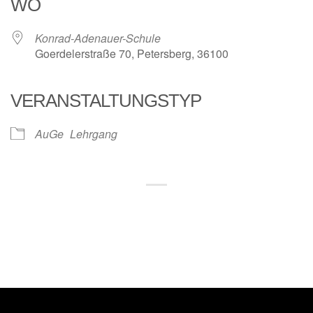
WO
Konrad-Adenauer-Schule
Goerdelerstraße 70, Petersberg, 36100
VERANSTALTUNGSTYP
AuGe
Lehrgang