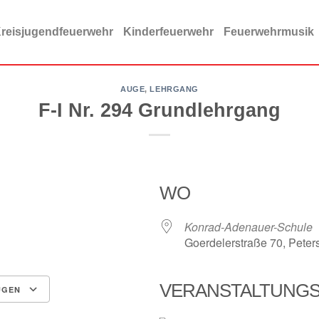
reisjugendfeuerwehr
Kinderfeuerwehr
Feuerwehrmusik
AUGE
,
LEHRGANG
F-I Nr. 294 Grundlehrgang
WO
Konrad-Adenauer-Schule
Goerdelerstraße 70, Peter
VERANSTALTUNG
ÜGEN
ce 365
Outlook Live