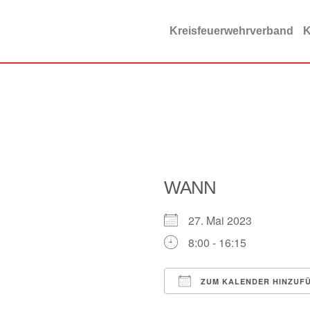
Zum
Inhalt
Kreisfeuerwehrverband
K
springen
WANN
27. Mai 2023
8:00 - 16:15
ZUM KALENDER HINZUF
ICS herunterladen
Google Kalender
iCalendar
Offi