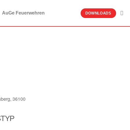
AuGe Feuerwehren
DOWNLOADS
sberg, 36100
STYP