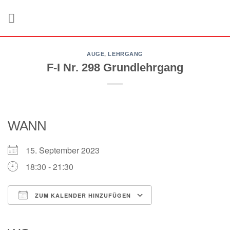
Zum
Inhalt
springen
AUGE
,
LEHRGANG
F-I Nr. 298 Grundlehrgang
WANN
15. September 2023
18:30 - 21:30
ZUM KALENDER HINZUFÜGEN
ICS herunterladen
Google Kalender
iCalendar
Office 365
Outlook Live