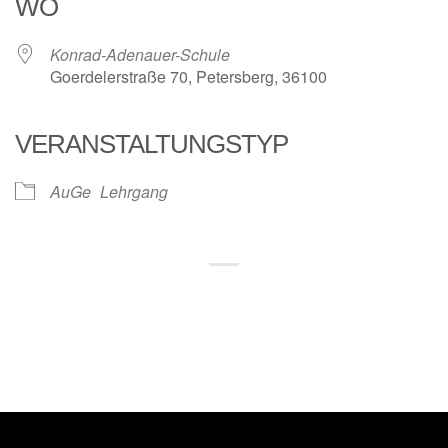
WO
Konrad-Adenauer-Schule
Goerdelerstraße 70, Petersberg, 36100
VERANSTALTUNGSTYP
AuGe
Lehrgang