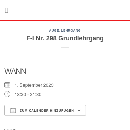
Zum
Inhalt
springen
AUGE
,
LEHRGANG
F-I Nr. 298 Grundlehrgang
WANN
1. September 2023
18:30 - 21:30
ZUM KALENDER HINZUFÜGEN
ICS herunterladen
Google Kalender
iCalendar
Office 365
Outlook Live