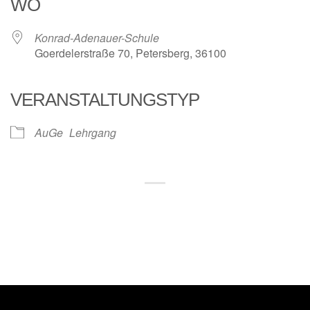
WO
Konrad-Adenauer-Schule
Goerdelerstraße 70, Petersberg, 36100
VERANSTALTUNGSTYP
AuGe
Lehrgang