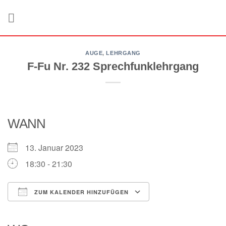
Zum
Inhalt
springen
AUGE
,
LEHRGANG
F-Fu Nr. 232 Sprechfunklehrgang
WANN
13. Januar 2023
18:30 - 21:30
ZUM KALENDER HINZUFÜGEN
ICS herunterladen
Google Kalender
iCalendar
Office 365
Outlook Live