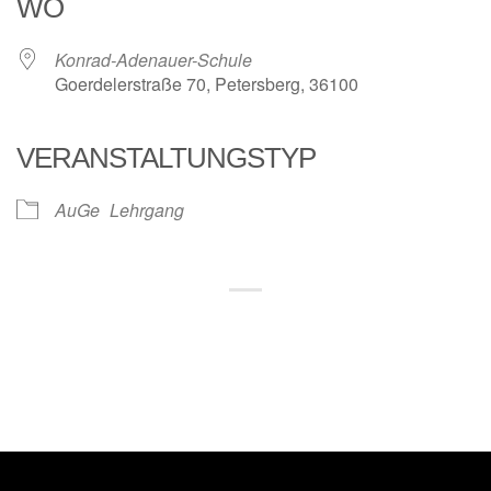
WO
Konrad-Adenauer-Schule
Goerdelerstraße 70, Petersberg, 36100
VERANSTALTUNGSTYP
AuGe
Lehrgang