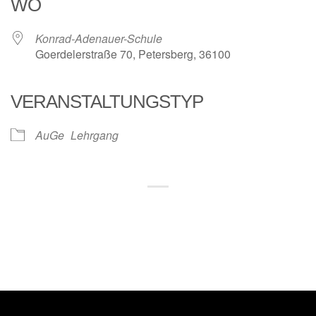
WO
Konrad-Adenauer-Schule
Goerdelerstraße 70, Petersberg, 36100
VERANSTALTUNGSTYP
AuGe
Lehrgang