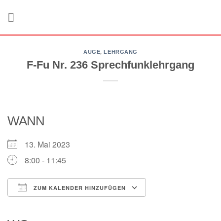
Zum
Inhalt
springen
AUGE
,
LEHRGANG
F-Fu Nr. 236 Sprechfunklehrgang
WANN
13. Mai 2023
8:00 - 11:45
ZUM KALENDER HINZUFÜGEN
ICS herunterladen
Google Kalender
iCalendar
Office 365
Outlook Live