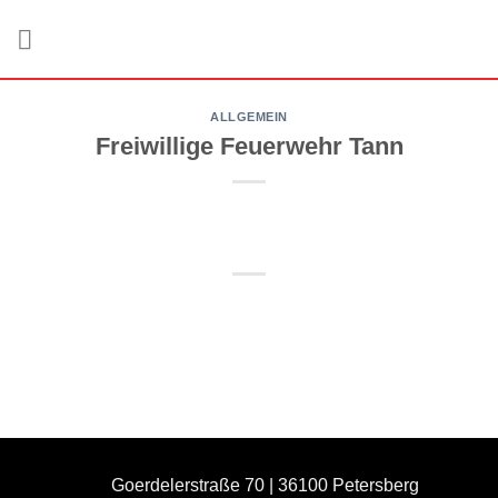
Zum
Inhalt
springen
ALLGEMEIN
Freiwillige Feuerwehr Tann
Goerdelerstraße 70 | 36100 Petersberg