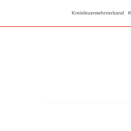
Zum
Inhalt
Kreisfeuerwehrverband
K
springen