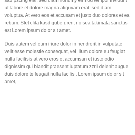
sadipscing elitr, sed diam nonumy eirmod tempor invidunt
ut labore et dolore magna aliquyam erat, sed diam
voluptua. At vero eos et accusam et justo duo dolores et ea
rebum. Stet clita kasd gubergren, no sea takimata sanctus
est Lorem ipsum dolor sit amet.
Duis autem vel eum iriure dolor in hendrerit in vulputate
velit esse molestie consequat, vel illum dolore eu feugiat
nulla facilisis at vero eros et accumsan et iusto odio
dignissim qui blandit praesent luptatum zzril delenit augue
duis dolore te feugait nulla facilisi. Lorem ipsum dolor sit
amet,