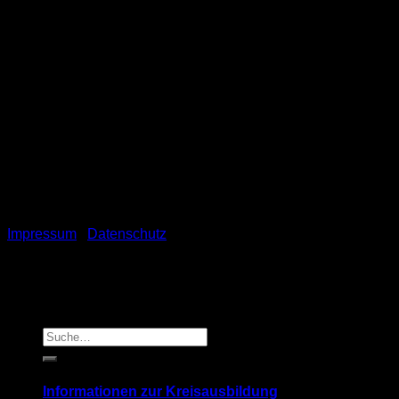
Goerdelerstraße 70 | 36100 Petersberg
+49 (661) 60 11 86
dienstags von 09.00 bis 16.00 Uhr
mittwochs von 10.30 bis 19.00 Uhr
Impressum
|
Datenschutz
Informationen zur Kreisausbildung