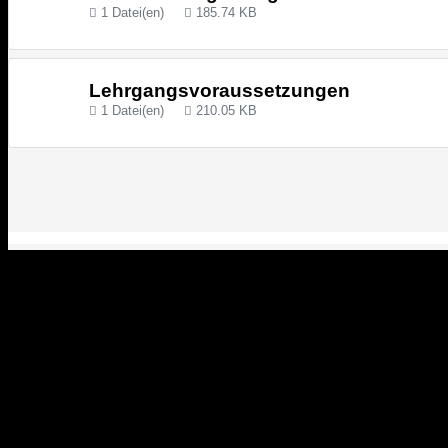
1 Datei(en)
185.74 KB
Lehrgangsvoraussetzungen
1 Datei(en)
210.05 KB